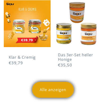
Klar &
Das 3er-Set
Cremig
heller Honige
Das 3er-Set heller
Klar & Cremig
Honige
Normaler
€39,79
Normaler
€35,50
Preis
Preis
Alle anzeigen