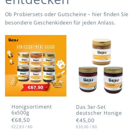
Ob Probiersets oder Gutscheine – hier finden Sie
besondere Geschenkideen für jeden Anlass.
Das 3er-Set
Honigsortime
deutscher
nt 6x500g
Honige
Honigsortiment
Das 3er-Set
6x500g
deutscher Honige
Normaler
€68,50
Normaler
€45,00
Preis
STÜCKPREIS
PRO
Preis
STÜCKPREIS
PRO
€22,83
/
KG
€30,00
/
KG