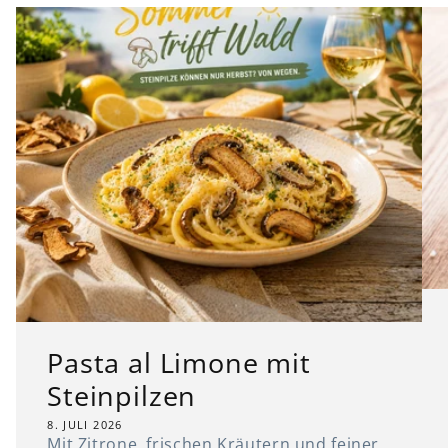
Pasta al Limone mit
Steinpilzen
8. JULI 2026
Mit Zitrone, frischen Kräutern und feiner
Pasta zeigen unsere Steinpilze ihre
überraschend sommerliche Seite.
Entdecken Sie unsere neue Ware und
bringen Sie mit unserer Pasta al Limone
ein Stück Wald...
Pasta al Limone mit
Steinpilzen
8. JULI 2026
Mit Zitrone, frischen Kräutern und feiner