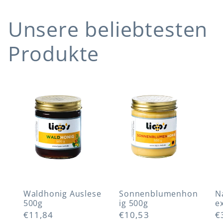
Unsere beliebtesten
Produkte
Waldhonig
Sonnenblu
N
Auslese
menhonig
O
500g
500g
e
Waldhonig Auslese
Sonnenblumenhon
N
500g
ig 500g
e
Normaler
€11,84
Normaler
€10,53
N
€