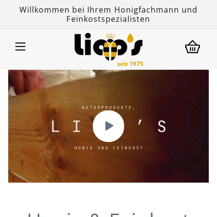
Direkt
Willkommen bei Ihrem Honigfachmann und
zum
Feinkostspezialisten
Inhalt
seit 1975