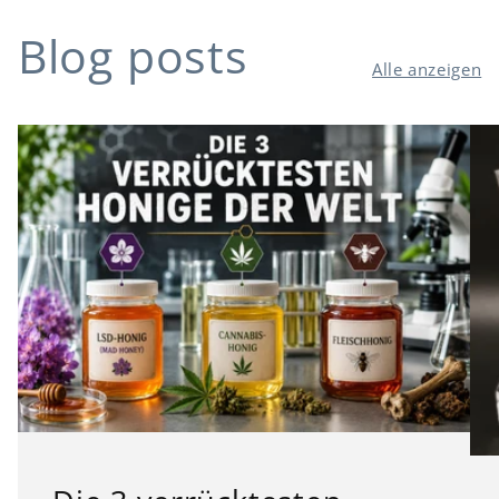
Blog posts
Alle anzeigen
Die 3 verrücktesten
Honige der Welt!
Honig ist bekannterweise sehr ledcker,
aber Honig kann auch sehr verrückt sein!
Honig mit aktiven Substanzen? Check!
Honig aus Fleisch? Check! Klingt schon
wirklich verrückt oder?